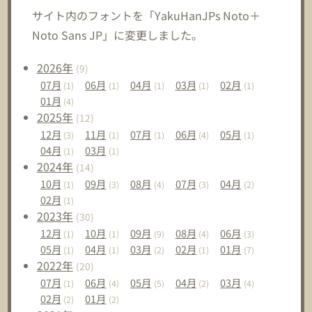
サイト内のフォントを「YakuHanJPs Noto＋
Noto Sans JP」に変更しました。
2026
年
(9)
07
月
06
月
04
月
03
月
02
月
(1)
(1)
(1)
(1)
(1)
01
月
(4)
2025
年
(12)
12
月
11
月
07
月
06
月
05
月
(3)
(1)
(1)
(4)
(1)
04
月
03
月
(1)
(1)
2024
年
(14)
10
月
09
月
08
月
07
月
04
月
(1)
(3)
(4)
(3)
(2)
02
月
(1)
2023
年
(30)
12
月
10
月
09
月
08
月
06
月
(1)
(1)
(9)
(4)
(3)
05
月
04
月
03
月
02
月
01
月
(1)
(1)
(2)
(1)
(7)
2022
年
(20)
07
月
06
月
05
月
04
月
03
月
(1)
(4)
(5)
(2)
(4)
02
月
01
月
(2)
(2)