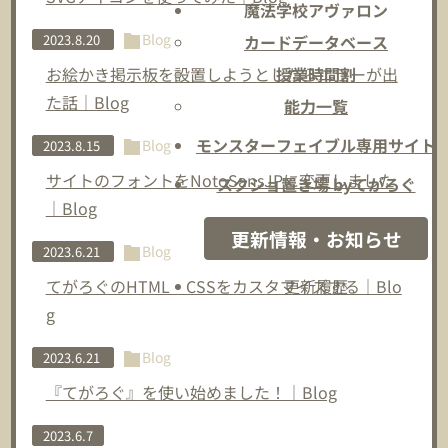
魔法学校アヴァロン
Blog
2023.8.20
カードデータベース
お絵かき掲示板を設置しようとしたらエラーが出
授業時間割
た話｜Blog
能力一覧
モンスターフェイブル専用サイト
Blog
2023.8.15
サイトのフォントをNotoSansJPに変更しました
スクショ置き場 byてがろぐ
｜Blog
更新情報・お知らせ
Blog
2023.6.21
てがろぐのHTML・CSSをカスタマイズする｜Blo
更新履歴
g
Blog
2023.6.21
『てがろぐ』を使い始めました！｜Blog
2023.6.7