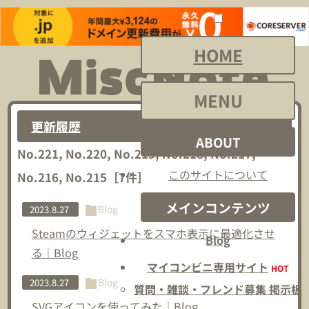
HOME
MENU
更新履歴
ABOUT
No.221, No.220, No.219, No.218, No.217,
このサイトについて
No.216, No.215
［
7
件］
メインコンテンツ
Blog
2023.8.27
Steamのウィジェットをスマホ表示に最適化させ
Blog
る｜Blog
マイコンビニ専用サイト
HOT
Blog
2023.8.27
質問・雑談・フレンド募集 掲示板
SVGアイコンを使ってみた｜Blog