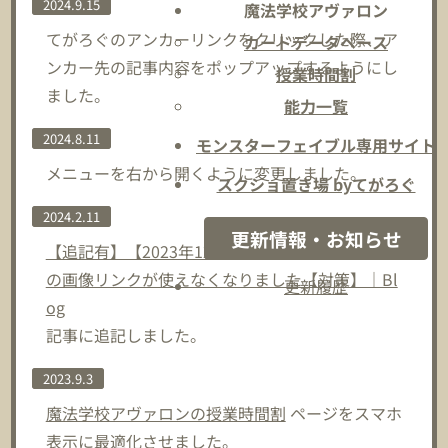
2024.9.15
魔法学校アヴァロン
てがろぐのアンカーリンクをクリックした際、ア
カードデータベース
ンカー先の記事内容をポップアップするようにし
授業時間割
ました。
能力一覧
2024.8.11
モンスターフェイブル専用サイト
メニューを右から開くように変更しました。
スクショ置き場 byてがろぐ
2024.2.11
更新情報・お知らせ
【追記有】【2023年12月】Amazonアソシエイト
の画像リンクが使えなくなりました【対策】｜Bl
更新履歴
og
記事に追記しました。
2023.9.3
魔法学校アヴァロンの授業時間割
ページをスマホ
表示に最適化させました。