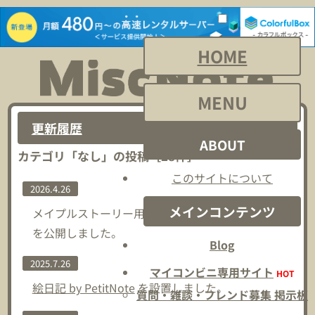
HOME
MENU
更新履歴
ABOUT
カテゴリ「
なし
」の投稿
［
28
件］
このサイトについて
2026.4.26
メインコンテンツ
メイプルストーリー用の
「家具購入チェッカー」
を公開しました。
Blog
2025.7.26
マイコンビニ専用サイト
HOT
絵日記 by PetitNote
を設置しました。
質問・雑談・フレンド募集 掲示板