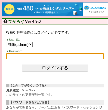
Ⓜ
てがろぐ
Ver 4.9.0
投稿や管理操作にはログインが必要です。
User ID:
Password:
《この「てがろぐ」の情報》
更新履歴
│MiscNote
このサイトの更新履歴一覧です。
【パスワードを忘れた場合】
あなたが管理者なら、サーバ上にある「パスワード・セッションID