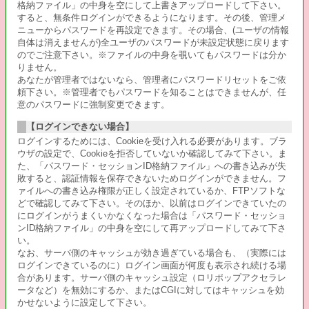
格納ファイル」の中身を空にして上書きアップロードして下さい。
すると、無条件ログインができるようになります。その後、管理メ
ニューからパスワードを再設定できます。その場合、(ユーザの情報
自体は消えませんが)全ユーザのパスワードが未設定状態に戻ります
のでご注意下さい。※ファイルの中身を覗いてもパスワードは分か
りません。
あなたが管理者ではないなら、管理者にパスワードリセットをご依
頼下さい。※管理者でもパスワードを知ることはできませんが、任
意のパスワードに強制変更できます。
【ログインできない場合】
ログインするためには、Cookieを受け入れる必要があります。ブラ
ウザの設定で、Cookieを拒否していないか確認してみて下さい。ま
た、「パスワード・セッションID格納ファイル」への書き込みが失
敗すると、認証情報を保存できないためログインができません。フ
ァイルへの書き込み権限が正しく設定されているか、FTPソフトな
どで確認してみて下さい。そのほか、以前はログインできていたの
にログインがうまくいかなくなった場合は「パスワード・セッショ
ンID格納ファイル」の中身を空にして再アップロードしてみて下さ
い。
なお、サーバ側のキャッシュが効き過ぎている場合も、（実際には
ログインできているのに）ログイン画面が何度も表示され続ける場
合があります。サーバ側のキャッシュ設定（ロリポップアクセラレ
ータなど）を無効にするか、またはCGIに対してはキャッシュを効
かせないように設定して下さい。