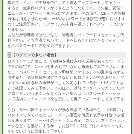
格納ファイル」の中身を空にして上書きアップロードして下さい。
すると、無条件ログインができるようになります。その後、管理メ
ニューからパスワードを再設定できます。その場合、(ユーザの情報
自体は消えませんが)全ユーザのパスワードが未設定状態に戻ります
のでご注意下さい。※ファイルの中身を覗いてもパスワードは分か
りません。
あなたが管理者ではないなら、管理者にパスワードリセットをご依
頼下さい。※管理者でもパスワードを知ることはできませんが、任
意のパスワードに強制変更できます。
【ログインできない場合】
ログインするためには、Cookieを受け入れる必要があります。ブラ
ウザの設定で、Cookieを拒否していないか確認してみて下さい。ま
た、「パスワード・セッションID格納ファイル」への書き込みが失
敗すると、認証情報を保存できないためログインができません。フ
ァイルへの書き込み権限が正しく設定されているか、FTPソフトな
どで確認してみて下さい。そのほか、以前はログインできていたの
にログインがうまくいかなくなった場合は「パスワード・セッショ
ンID格納ファイル」の中身を空にして再アップロードしてみて下さ
い。
なお、サーバ側のキャッシュが効き過ぎている場合も、（実際には
ログインできているのに）ログイン画面が何度も表示され続ける場
合があります。サーバ側のキャッシュ設定（ロリポップアクセラレ
ータなど）を無効にするか、またはCGIに対してはキャッシュを効
かせないように設定して下さい。