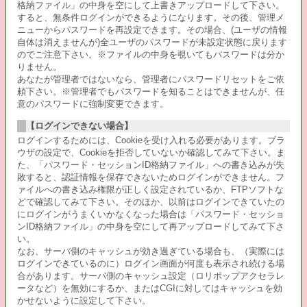
格納ファイル」の中身を空にして上書きアップロードして下さい。
すると、無条件ログインができるようになります。その後、管理メ
ニューからパスワードを再設定できます。その場合、(ユーザの情報
自体は消えませんが)全ユーザのパスワードが未設定状態に戻ります
のでご注意下さい。※ファイルの中身を覗いてもパスワードは分か
りません。
あなたが管理者ではないなら、管理者にパスワードリセットをご依
頼下さい。※管理者でもパスワードを知ることはできませんが、任
意のパスワードに強制変更できます。
【ログインできない場合】
ログインするためには、Cookieを受け入れる必要があります。ブラ
ウザの設定で、Cookieを拒否していないか確認してみて下さい。ま
た、「パスワード・セッションID格納ファイル」への書き込みが失
敗すると、認証情報を保存できないためログインができません。フ
ァイルへの書き込み権限が正しく設定されているか、FTPソフトな
どで確認してみて下さい。そのほか、以前はログインできていたの
にログインがうまくいかなくなった場合は「パスワード・セッショ
ンID格納ファイル」の中身を空にして再アップロードしてみて下さ
い。
なお、サーバ側のキャッシュが効き過ぎている場合も、（実際には
ログインできているのに）ログイン画面が何度も表示され続ける場
合があります。サーバ側のキャッシュ設定（ロリポップアクセラレ
ータなど）を無効にするか、またはCGIに対してはキャッシュを効
かせないように設定して下さい。