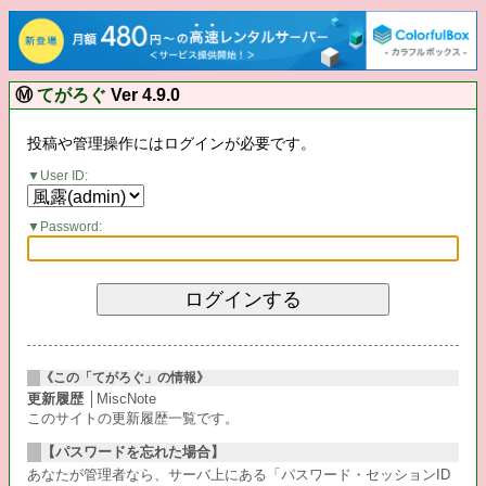
Ⓜ
てがろぐ
Ver 4.9.0
投稿や管理操作にはログインが必要です。
User ID:
Password:
《この「てがろぐ」の情報》
更新履歴
│MiscNote
このサイトの更新履歴一覧です。
【パスワードを忘れた場合】
あなたが管理者なら、サーバ上にある「パスワード・セッションID