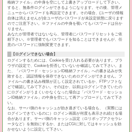
格納ファイル」の中身を空にして上書きアップロードして下さい。
すると、無条件ログインができるようになります。その後、管理メ
ニューからパスワードを再設定できます。その場合、(ユーザの情報
自体は消えませんが)全ユーザのパスワードが未設定状態に戻ります
のでご注意下さい。※ファイルの中身を覗いてもパスワードは分か
りません。
あなたが管理者ではないなら、管理者にパスワードリセットをご依
頼下さい。※管理者でもパスワードを知ることはできませんが、任
意のパスワードに強制変更できます。
【ログインできない場合】
ログインするためには、Cookieを受け入れる必要があります。ブラ
ウザの設定で、Cookieを拒否していないか確認してみて下さい。ま
た、「パスワード・セッションID格納ファイル」への書き込みが失
敗すると、認証情報を保存できないためログインができません。フ
ァイルへの書き込み権限が正しく設定されているか、FTPソフトな
どで確認してみて下さい。そのほか、以前はログインできていたの
にログインがうまくいかなくなった場合は「パスワード・セッショ
ンID格納ファイル」の中身を空にして再アップロードしてみて下さ
い。
なお、サーバ側のキャッシュが効き過ぎている場合も、（実際には
ログインできているのに）ログイン画面が何度も表示され続ける場
合があります。サーバ側のキャッシュ設定（ロリポップアクセラレ
ータなど）を無効にするか、またはCGIに対してはキャッシュを効
かせないように設定して下さい。