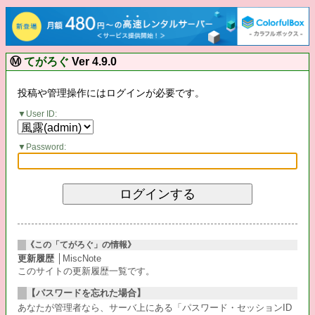
Ⓜ
てがろぐ
Ver 4.9.0
投稿や管理操作にはログインが必要です。
User ID:
Password:
《この「てがろぐ」の情報》
更新履歴
│MiscNote
このサイトの更新履歴一覧です。
【パスワードを忘れた場合】
あなたが管理者なら、サーバ上にある「パスワード・セッションID