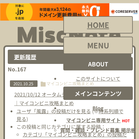
HOME
MENU
更新履歴
ABOUT
No.167
このサイトについて
マイコンビニ攻略まとめ
2021.10.25
メインコンテンツ
2021/10/12 オータムテーマセールアップデート
｜マイコンビニ攻略まとめ
Blog
ユーザ「風露」の投稿だけを見る
(※
時系列順で
見る
)
マイコンビニ専用サイト
HOT
この投稿と同じカテゴリに属する投稿：
質問・雑談・フレンド募集 掲示板
カテゴリ「マイコンビニ攻略まとめ」の投稿だ