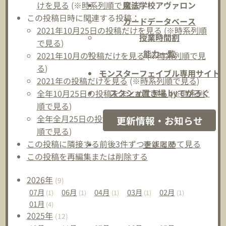
けを見る
(※
時系列順で見る
)
魔法学校アヴァロン
この投稿日時に関連する投稿：
カードデータベース
2021年10月25日の投稿だけを見る
(※
時系列順
授業時間割
で見る
)
能力一覧
2021年10月の投稿だけを見る
(※
時系列順で見
る
)
モンスターフェイブル専用サイト
2021年の投稿だけを見る
(※
時系列順で見る
)
スクショ置き場 byてがろぐ
全年10月25日の投稿をまとめて見る
(※
時系列
順で見る
)
全年全月25日の投稿をまとめて見る
(※
時系列
更新情報・お知らせ
順で見る
)
この投稿に隣接する前後3件ずつをまとめて見る
更新履歴
この投稿を再編集または削除する
2026
年
(9)
07
月
06
月
04
月
03
月
02
月
(1)
(1)
(1)
(1)
(1)
01
月
(4)
2025
年
(12)