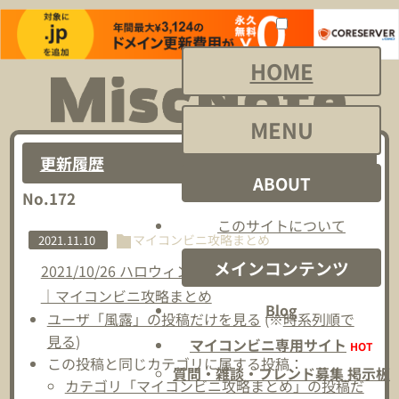
HOME
MENU
更新履歴
ABOUT
No.172
このサイトについて
マイコンビニ攻略まとめ
2021.11.10
メインコンテンツ
2021/10/26 ハロウィンテーマ復刻アップデート
｜マイコンビニ攻略まとめ
Blog
ユーザ「風露」の投稿だけを見る
(※
時系列順で
見る
)
マイコンビニ専用サイト
HOT
この投稿と同じカテゴリに属する投稿：
質問・雑談・フレンド募集 掲示板
カテゴリ「マイコンビニ攻略まとめ」の投稿だ