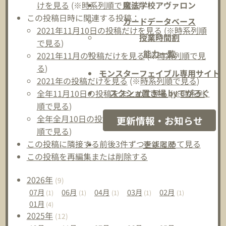
けを見る
(※
時系列順で見る
)
魔法学校アヴァロン
この投稿日時に関連する投稿：
カードデータベース
2021年11月10日の投稿だけを見る
(※
時系列順
授業時間割
で見る
)
能力一覧
2021年11月の投稿だけを見る
(※
時系列順で見
る
)
モンスターフェイブル専用サイト
2021年の投稿だけを見る
(※
時系列順で見る
)
スクショ置き場 byてがろぐ
全年11月10日の投稿をまとめて見る
(※
時系列
順で見る
)
全年全月10日の投稿をまとめて見る
(※
時系列
更新情報・お知らせ
順で見る
)
この投稿に隣接する前後3件ずつをまとめて見る
更新履歴
この投稿を再編集または削除する
2026
年
(9)
07
月
06
月
04
月
03
月
02
月
(1)
(1)
(1)
(1)
(1)
01
月
(4)
2025
年
(12)