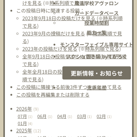
けを見る
(※
時系列順で見る
)
魔法学校アヴァロン
この投稿日時に関連する投稿：
カードデータベース
2023年9月18日の投稿だけを見る
(※
時系列順
授業時間割
で見る
)
能力一覧
2023年9月の投稿だけを見る
(※
時系列順で見
る
)
モンスターフェイブル専用サイト
2023年の投稿だけを見る
(※
時系列順で見る
)
スクショ置き場 byてがろぐ
全年9月18日の投稿をまとめて見る
(※
時系列順
で見る
)
全年全月18日の投稿をまとめて見る
(※
時系列
更新情報・お知らせ
順で見る
)
この投稿に隣接する前後3件ずつをまとめて見る
更新履歴
この投稿を再編集または削除する
2026
年
(9)
07
月
06
月
04
月
03
月
02
月
(1)
(1)
(1)
(1)
(1)
01
月
(4)
2025
年
(12)