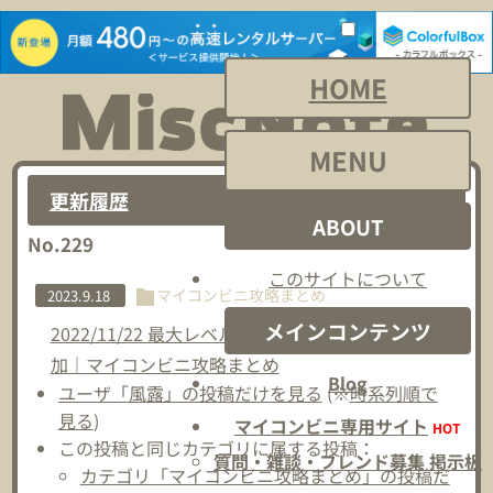
HOME
MENU
更新履歴
ABOUT
No.229
このサイトについて
マイコンビニ攻略まとめ
2023.9.18
メインコンテンツ
2022/11/22 最大レベル解放＆新規限定商品3種追
加｜マイコンビニ攻略まとめ
Blog
ユーザ「風露」の投稿だけを見る
(※
時系列順で
見る
)
マイコンビニ専用サイト
HOT
この投稿と同じカテゴリに属する投稿：
質問・雑談・フレンド募集 掲示板
カテゴリ「マイコンビニ攻略まとめ」の投稿だ